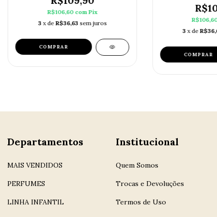
R$109,90
R$10
R$106,60
com
Pix
R$106,6
3
x de
R$36,63
sem juros
3
x de
R$36,
COMPRAR
COMPRAR
Departamentos
Institucional
MAIS VENDIDOS
Quem Somos
PERFUMES
Trocas e Devoluções
LINHA INFANTIL
Termos de Uso