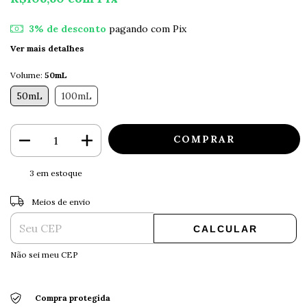
3% de desconto
pagando com Pix
Ver mais detalhes
Volume:
50mL
50mL
100mL
3
em estoque
ALTERAR CEP
Entregas para o CEP:
Meios de envio
CALCULAR
Não sei meu CEP
Compra protegida