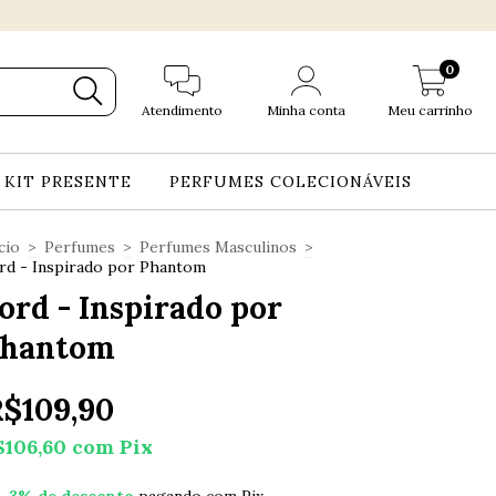
0
Atendimento
Minha conta
Meu carrinho
KIT PRESENTE
PERFUMES COLECIONÁVEIS
cio
>
Perfumes
>
Perfumes Masculinos
>
rd - Inspirado por Phantom
ord - Inspirado por
hantom
$109,90
$106,60
com
Pix