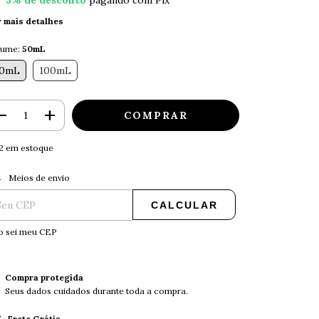
3% de desconto
pagando com Pix
r mais detalhes
lume:
50mL
0mL
100mL
2
em estoque
ALTERAR CEP
regas para o CEP:
Meios de envio
CALCULAR
o sei meu CEP
Compra protegida
Seus dados cuidados durante toda a compra.
Frete Grátis