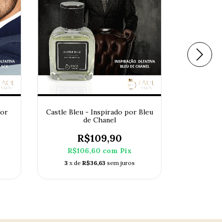
por
Castle Bleu - Inspirado por Bleu
Vitrus - I
de Chanel
R$109,90
R$1
R$106,60
com
Pix
3
x d
3
x de
R$36,63
sem juros