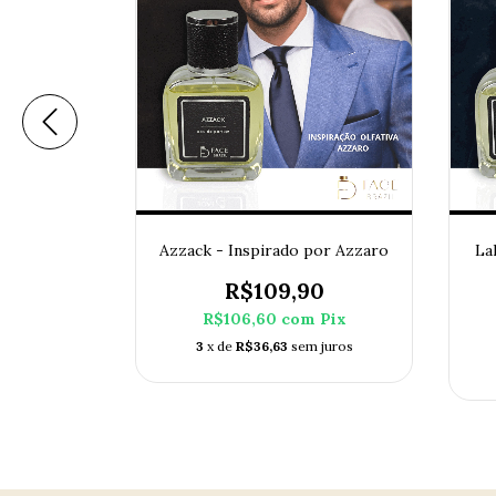
irado por
Azzack - Inspirado por Azzaro
La
ack
R$109,90
0
R$106,60
com
Pix
m
Pix
3
x de
R$36,63
sem juros
 juros