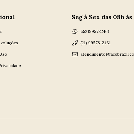
ional
Seg à Sex das 08h às
s
5521995782461
evoluções
(21) 99578-2461
Uso
atendimento@facebrazil.c
Privacidade