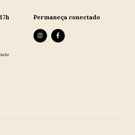
 17h
Permaneça conectado
om.br